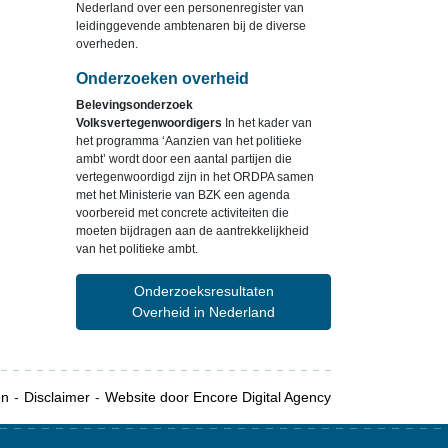
Nederland over een personenregister van
leidinggevende ambtenaren bij de diverse
overheden.
Onderzoeken overheid
Belevingsonderzoek
Volksvertegenwoordigers
In het kader van
het programma ‘Aanzien van het politieke
ambt’ wordt door een aantal partijen die
vertegenwoordigd zijn in het ORDPA samen
met het Ministerie van BZK een agenda
voorbereid met concrete activiteiten die
moeten bijdragen aan de aantrekkelijkheid
van het politieke ambt.
Onderzoeksresultaten
Overheid in Nederland
en
Disclaimer
Website door Encore Digital Agency