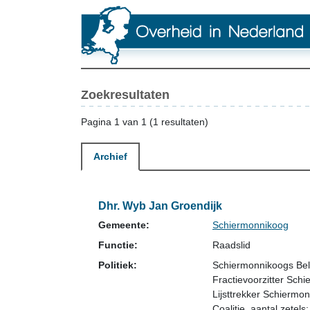
Zoekresultaten
Pagina 1 van 1 (1 resultaten)
Archief
Dhr. Wyb Jan Groendijk
Gemeente:
Schiermonnikoog
Functie:
Raadslid
Politiek:
Schiermonnikoogs Be
Fractievoorzitter Sc
Lijsttrekker Schiermo
Coalitie
, aantal zetels: