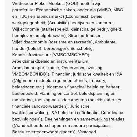
Wethouder Pieker Meekels (GOB) heeft in zijn
portefeuille: Economische zaken, onderwijs (VMBO, MBO
en HBO) en arbeidsmarkt ((Economisch beleid,
werkgelegenheid, (Acquisitie) bedrijven en kantoren,
Wijkeconomie (startersbeleid, kleinschalige bedrijvigheid,
bedrijfsverzamelgebouwen), Structuurfondsen,
Vrijetijdseconomie (toerisme en recreatie), Ambulante
handel (beleid), Beroepsgerichte scholing,
Kennisinfrastructuur (VMBO/MBO/HBO),
Arbeidsmarktbeleid en instrumentarium,
Arbeidsmarktparticipatie, Onderwijshuisvesting
VMBO/MBO/HBO)), Financiën, juridische kwaliteit en I&A
((Algemene middelen (gemeentefonds, treasury,
belastingen etc.), Algemeen financieel beleid en beheer,
Lastenbeleid, Planning en control, beleidsplanning en
monitoring, toetsing beslisdocumenten (beleidskaders en
financiële randvoorwaarden), Juridische
kwaliteitsbewaking, I&A beleid en coördinatie, Coördinatie
bezuinigingen)), Deelnemingen en samenwerkingsrelaties
((Aandeelhouderschappen en andere participaties,
Bestuursvertegenwoordigingen)), Vastgoed