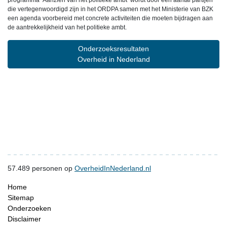
programma ‘Aanzien van het politieke ambt’ wordt door een aantal partijen
die vertegenwoordigd zijn in het ORDPA samen met het Ministerie van BZK
een agenda voorbereid met concrete activiteiten die moeten bijdragen aan
de aantrekkelijkheid van het politieke ambt.
Onderzoeksresultaten
Overheid in Nederland
57.489
personen op
OverheidInNederland.nl
Home
Sitemap
Onderzoeken
Disclaimer