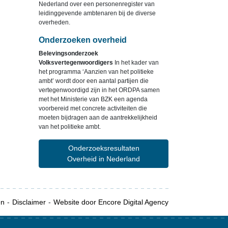
Nederland over een personenregister van
leidinggevende ambtenaren bij de diverse
overheden.
Onderzoeken overheid
Belevingsonderzoek
Volksvertegenwoordigers
In het kader van
het programma ‘Aanzien van het politieke
ambt’ wordt door een aantal partijen die
vertegenwoordigd zijn in het ORDPA samen
met het Ministerie van BZK een agenda
voorbereid met concrete activiteiten die
moeten bijdragen aan de aantrekkelijkheid
van het politieke ambt.
Onderzoeksresultaten
Overheid in Nederland
en
Disclaimer
Website door Encore Digital Agency