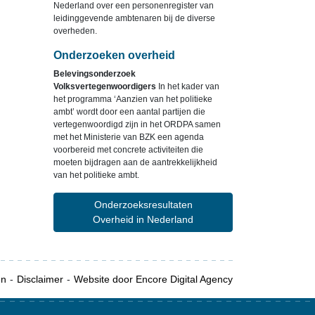
Nederland over een personenregister van
leidinggevende ambtenaren bij de diverse
overheden.
Onderzoeken overheid
Belevingsonderzoek
Volksvertegenwoordigers
In het kader van
het programma ‘Aanzien van het politieke
ambt’ wordt door een aantal partijen die
vertegenwoordigd zijn in het ORDPA samen
met het Ministerie van BZK een agenda
voorbereid met concrete activiteiten die
moeten bijdragen aan de aantrekkelijkheid
van het politieke ambt.
Onderzoeksresultaten
Overheid in Nederland
en
Disclaimer
Website door Encore Digital Agency