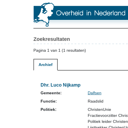
Zoekresultaten
Pagina 1 van 1 (1 resultaten)
Archief
Dhr. Luco Nijkamp
Gemeente:
Dalfsen
Functie:
Raadslid
Politiek:
ChristenUnie
Fractievoorzitter Chr
Politiek leider Christe
Lijsttrekker ChristenU