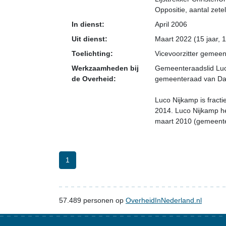
Oppositie
, aantal zetel
In dienst:
April 2006
Uit dienst:
Maart 2022 (15 jaar, 
Toelichting:
Vicevoorzitter gemeen
Werkzaamheden bij
Gemeenteraadslid Luco
de Overheid:
gemeenteraad van Dal
Luco Nijkamp is fract
2014. Luco Nijkamp h
maart 2010 (gemeente
1
57.489
personen op
OverheidInNederland.nl