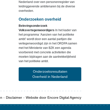
Nederland over een personenregister van
leidinggevende ambtenaren bij de diverse
overheden.
Onderzoeken overheid
Belevingsonderzoek
Volksvertegenwoordigers
In het kader van
het programma ‘Aanzien van het politieke
ambt’ wordt door een aantal partijen die
vertegenwoordigd zijn in het ORDPA samen
met het Ministerie van BZK een agenda
voorbereid met concrete activiteiten die
moeten bijdragen aan de aantrekkelijkheid
van het politieke ambt.
Onderzoeksresultaten
Overheid in Nederland
en
Disclaimer
Website door Encore Digital Agency