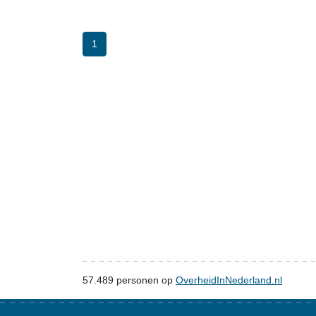
1
57.489
personen op
OverheidInNederland.nl