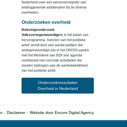
Nederland over een personenregister van
leidinggevende ambtenaren bij de diverse
overheden.
Onderzoeken overheid
Belevingsonderzoek
Volksvertegenwoordigers
In het kader van
het programma ‘Aanzien van het politieke
ambt’ wordt door een aantal partijen die
vertegenwoordigd zijn in het ORDPA samen
met het Ministerie van BZK een agenda
voorbereid met concrete activiteiten die
moeten bijdragen aan de aantrekkelijkheid
van het politieke ambt.
Onderzoeksresultaten
Overheid in Nederland
en
Disclaimer
Website door Encore Digital Agency