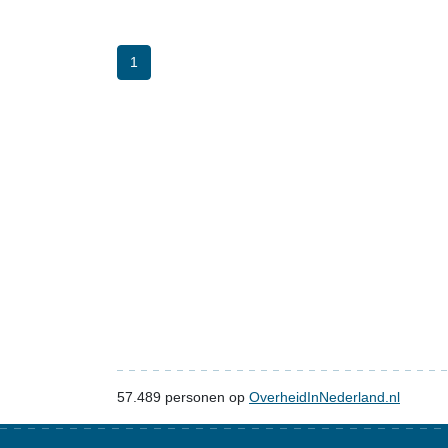
1
57.489
personen op
OverheidInNederland.nl