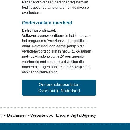
Nederland over een personenregister van
leidinggevende ambtenaren bij de diverse
overheden.
Onderzoeken overheid
Belevingsonderzoek
Volksvertegenwoordigers
In het kader van
het programma ‘Aanzien van het politieke
ambt’ wordt door een aantal partijen die
vertegenwoordigd zijn in het ORDPA samen
met het Ministerie van BZK een agenda
voorbereid met concrete activiteiten die
moeten bijdragen aan de aantrekkelijkheid
van het politieke ambt.
Onderzoeksresultaten
Overheid in Nederland
en
Disclaimer
Website door Encore Digital Agency