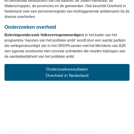
en benoemde bestuurders van het kabinet, de Staten-Generaal, de
Waterschappen, de provincies en de gemeenten. Ook beschikt Overheid in
Nederland over een personenregister van leidinggevende ambtenaren bij de
diverse overheden.
Onderzoeken overheid
Belevingsonderzoek Volksvertegenwoordigers
In het kader van het
programma ‘Aanzien van het politieke ambt’ wordt door een aantal partijen
die vertegenwoordigd zijn in het ORDPA samen met het Ministerie van BZK
een agenda voorbereid met concrete activiteiten die moeten bijdragen aan
de aantrekkelijkheid van het politieke ambt.
Onderzoeksresultaten
Overheid in Nederland