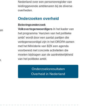
Nederland over een personenregister van
leidinggevende ambtenaren bij de diverse
overheden.
Onderzoeken overheid
Belevingsonderzoek
Volksvertegenwoordigers
In het kader van
en
het programma ‘Aanzien van het politieke
ambt’ wordt door een aantal partijen die
vertegenwoordigd zijn in het ORDPA samen
met het Ministerie van BZK een agenda
voorbereid met concrete activiteiten die
moeten bijdragen aan de aantrekkelijkheid
van het politieke ambt.
e.
Onderzoeksresultaten
Overheid in Nederland