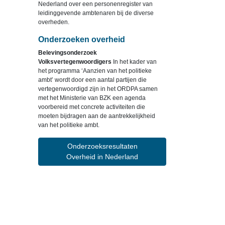
Nederland over een personenregister van
leidinggevende ambtenaren bij de diverse
overheden.
Onderzoeken overheid
Belevingsonderzoek
Volksvertegenwoordigers
In het kader van
het programma ‘Aanzien van het politieke
ambt’ wordt door een aantal partijen die
vertegenwoordigd zijn in het ORDPA samen
met het Ministerie van BZK een agenda
voorbereid met concrete activiteiten die
moeten bijdragen aan de aantrekkelijkheid
van het politieke ambt.
Onderzoeksresultaten
Overheid in Nederland