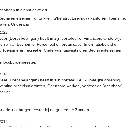
 maanden in dienst geweest)
edrijventerreinen (ontwikkeling/herstructurering) / kantoren, Toerisme,
zaken, Onderwijs
-2022
er (Dorpsbelangen) heeft in zijn portefeuille: Financiën, Onderwijs,
en afval, Economie, Personeel en organisatie, Informatiebeleid en
, Toerisme en recreatie, Onderwijshuisvesting en Bedrijventerreinen.
3e locoburgemeester.
-2018
r (Dorpsbelangen) heeft in zijn portefeuille: Ruimtelijke ordening,
svesting arbeidsmigranten, Openbare werken, Verkeer en (openbaar)
der en
tweede locoburgemeester bij de gemeente Zundert.
-2014