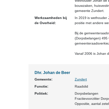
Wethouder Johan de Bee
bouwzaken, huisvestin
gemeente Zundert.
Werkzaamheden bij
In 2019 is wethouder 
de Overheid:
positie met andere wet
Bij de gemeenteraads
(Dorpsbelangen) 495 
gemeenteraadsverkiez
Vanaf 2006 is Johan d
Dhr. Johan de Beer
Gemeente:
Zundert
Functie:
Raadslid
Politiek:
Dorpsbelangen
Fractievoorzitter Do
Oppositie
, aantal zetel