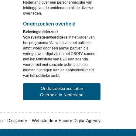
Nederland over een personenregister van
leidinggevende ambtenaren bij de diverse
overheden.
Onderzoeken overheid
Belevingsonderzoek
Volksvertegenwoordigers
In het kader van
het programma ‘Aanzien van het politieke
ambt’ wordt door een aantal partijen die
vertegenwoordigd zijn in het ORDPA samen
met het Ministerie van BZK een agenda
voorbereid met concrete activiteiten die
moeten bijdragen aan de aantrekkelijkheid
van het politieke ambt.
Onderzoeksresultaten
Overheid in Nederland
en
Disclaimer
Website door Encore Digital Agency