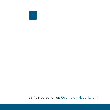
1
57.489
personen op
OverheidInNederland.nl