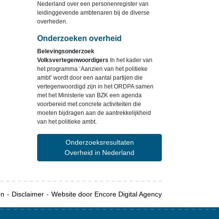
Nederland over een personenregister van
leidinggevende ambtenaren bij de diverse
overheden.
Onderzoeken overheid
Belevingsonderzoek
Volksvertegenwoordigers
In het kader van
het programma ‘Aanzien van het politieke
ambt’ wordt door een aantal partijen die
vertegenwoordigd zijn in het ORDPA samen
met het Ministerie van BZK een agenda
voorbereid met concrete activiteiten die
moeten bijdragen aan de aantrekkelijkheid
van het politieke ambt.
Onderzoeksresultaten
Overheid in Nederland
en
Disclaimer
Website door Encore Digital Agency