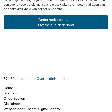
die vertegenwoordigd zijn in het ORDPA samen met het Ministerie van BZK
een agenda voorbereid met concrete activiteiten die moeten bijdragen aan
de aantrekkelijkheid van het politieke ambt.
Onderzoeksresultaten
Overheid in Nederland
57.489
personen op
OverheidInNederland.nl
Home
Sitemap
Onderzoeken
Disclaimer
Website door Encore Digital Agency