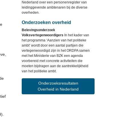
Nederland over een personenregister van
leidinggevende ambtenaren bij de diverse
overheden.
Onderzoeken overheid
te
Belevingsonderzoek
Volksvertegenwoordigers
In het kader van
het programma ‘Aanzien van het politieke
ambt’ wordt door een aantal partijen die
vertegenwoordigd zijn in het ORDPA samen
eve,
met het Ministerie van BZK een agenda
voorbereid met concrete activiteiten die
moeten bijdragen aan de aantrekkelijkheid
van het politieke ambt.
 de
Onderzoeksresultaten
Overheid in Nederland
tief
9).