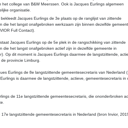
an het college van B&W Meerssen. Ook is Jacques Eurlings algemeen
lijke organisatie.
bekleedt Jacques Eurlings de 3e plaats op de ranglijst van zittende
n die het langst onafgebroken werkzaam zijn binnen dezelfde gemeen
NVIOR Full Contact).
taat Jacques Eurlings op de 5e plek in de rangschikking van zittende
 die het langst onafgebroken actief zijn in dezelfde gemeente in
or). Op dit moment is Jacques Eurlings daarmee de langstzittende, acti
 de provincie Limburg.
ues Eurlings de 8e langstzittende gemeentesecretaris van Nederland (
 Eurlings is daarmee de langstzittende, actieve, gemeentesecretaris in
rlings de 11e langstzittende gemeentesecretaris, die ononderbroken ac
te.
 17e langstzittende gemeentesecretaris in Nederland (bron Invior, 201