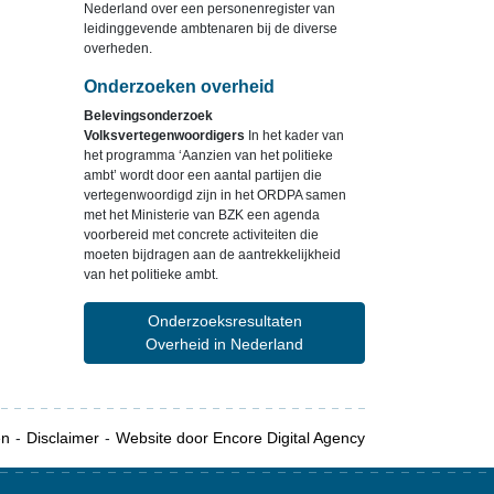
Nederland over een personenregister van
leidinggevende ambtenaren bij de diverse
overheden.
Onderzoeken overheid
Belevingsonderzoek
Volksvertegenwoordigers
In het kader van
het programma ‘Aanzien van het politieke
ambt’ wordt door een aantal partijen die
vertegenwoordigd zijn in het ORDPA samen
met het Ministerie van BZK een agenda
voorbereid met concrete activiteiten die
moeten bijdragen aan de aantrekkelijkheid
van het politieke ambt.
Onderzoeksresultaten
Overheid in Nederland
en
Disclaimer
Website door Encore Digital Agency