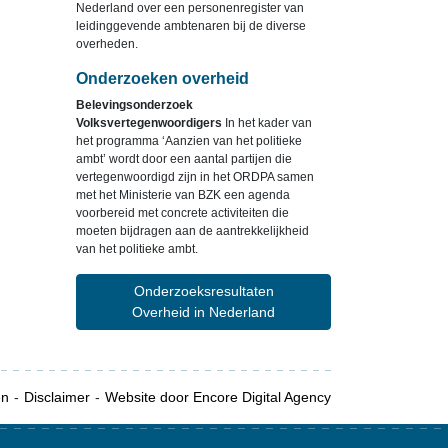
Nederland over een personenregister van
leidinggevende ambtenaren bij de diverse
overheden.
Onderzoeken overheid
Belevingsonderzoek
Volksvertegenwoordigers
In het kader van
het programma ‘Aanzien van het politieke
ambt’ wordt door een aantal partijen die
vertegenwoordigd zijn in het ORDPA samen
met het Ministerie van BZK een agenda
voorbereid met concrete activiteiten die
moeten bijdragen aan de aantrekkelijkheid
van het politieke ambt.
Onderzoeksresultaten
Overheid in Nederland
en
Disclaimer
Website door Encore Digital Agency