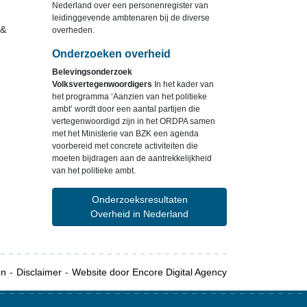
Nederland over een personenregister van
leidinggevende ambtenaren bij de diverse
 &
overheden.
Onderzoeken overheid
Belevingsonderzoek
Volksvertegenwoordigers
In het kader van
het programma ‘Aanzien van het politieke
ambt’ wordt door een aantal partijen die
vertegenwoordigd zijn in het ORDPA samen
met het Ministerie van BZK een agenda
voorbereid met concrete activiteiten die
moeten bijdragen aan de aantrekkelijkheid
van het politieke ambt.
Onderzoeksresultaten
Overheid in Nederland
en
Disclaimer
Website door Encore Digital Agency