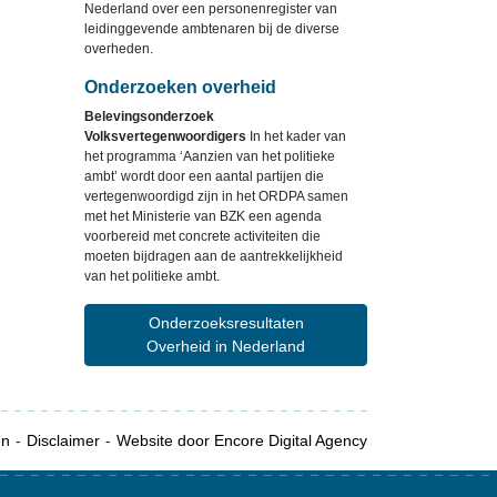
Nederland over een personenregister van
leidinggevende ambtenaren bij de diverse
overheden.
Onderzoeken overheid
Belevingsonderzoek
Volksvertegenwoordigers
In het kader van
het programma ‘Aanzien van het politieke
ambt’ wordt door een aantal partijen die
vertegenwoordigd zijn in het ORDPA samen
met het Ministerie van BZK een agenda
voorbereid met concrete activiteiten die
moeten bijdragen aan de aantrekkelijkheid
van het politieke ambt.
Onderzoeksresultaten
Overheid in Nederland
en
Disclaimer
Website door Encore Digital Agency