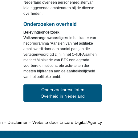
Nederland over een personenregister van
leidinggevende ambtenaren bij de diverse
overheden.
Onderzoeken overheid
Belevingsonderzoek
Volksvertegenwoordigers
In het kader van
het programma ‘Aanzien van het politieke
ambt’ wordt door een aantal partijen die
vertegenwoordigd zijn in het ORDPA samen
met het Ministerie van BZK een agenda
voorbereid met concrete activiteiten die
moeten bijdragen aan de aantrekkelijkheid
van het politieke ambt.
Onderzoeksresultaten
Overheid in Nederland
en
Disclaimer
Website door Encore Digital Agency