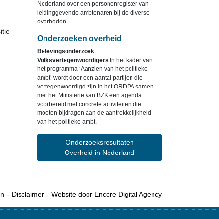
Nederland over een personenregister van
leidinggevende ambtenaren bij de diverse
overheden.
itie
Onderzoeken overheid
Belevingsonderzoek
Volksvertegenwoordigers
In het kader van
het programma ‘Aanzien van het politieke
ambt’ wordt door een aantal partijen die
vertegenwoordigd zijn in het ORDPA samen
met het Ministerie van BZK een agenda
voorbereid met concrete activiteiten die
moeten bijdragen aan de aantrekkelijkheid
van het politieke ambt.
Onderzoeksresultaten
Overheid in Nederland
en
Disclaimer
Website door Encore Digital Agency