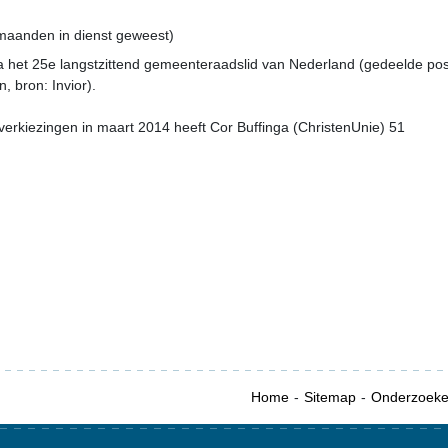
2 maanden in dienst geweest)
ga het 25e langstzittend gemeenteraadslid van Nederland (gedeelde pos
 bron: Invior).
erkiezingen in maart 2014 heeft Cor Buffinga (ChristenUnie) 51
Home
Sitemap
Onderzoek