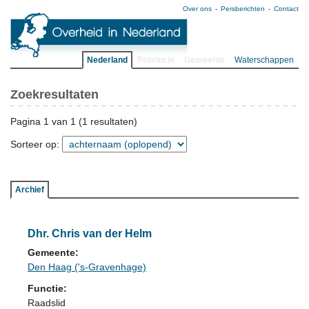
Over ons
Persberichten
Contact
Nederland
Provincie
Gemeente
Waterschappen
Zoekresultaten
Pagina 1 van 1 (1 resultaten)
Sorteer op:
Archief
Dhr. Chris van der Helm
Gemeente:
Den Haag ('s-Gravenhage)
Functie:
Raadslid