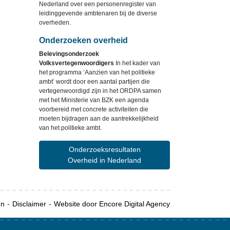
Nederland over een personenregister van
leidinggevende ambtenaren bij de diverse
overheden.
Onderzoeken overheid
Belevingsonderzoek
Volksvertegenwoordigers
In het kader van
het programma ‘Aanzien van het politieke
ambt’ wordt door een aantal partijen die
vertegenwoordigd zijn in het ORDPA samen
met het Ministerie van BZK een agenda
voorbereid met concrete activiteiten die
moeten bijdragen aan de aantrekkelijkheid
van het politieke ambt.
Onderzoeksresultaten
Overheid in Nederland
en
Disclaimer
Website door Encore Digital Agency