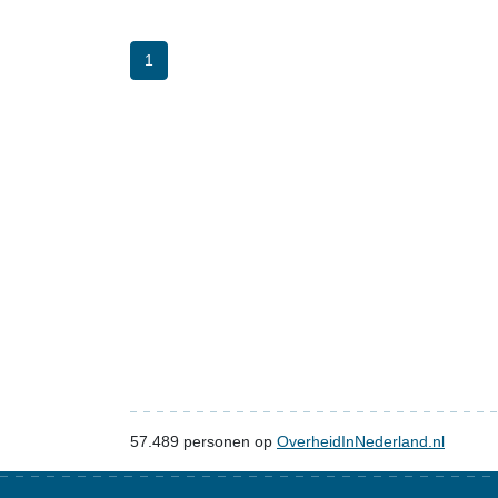
1
57.489
personen op
OverheidInNederland.nl