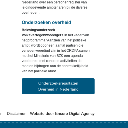
Nederland over een personenregister van
leidinggevende ambtenaren bij de diverse
overheden.
Onderzoeken overheid
Belevingsonderzoek
Volksvertegenwoordigers
In het kader van
het programma ‘Aanzien van het politieke
ambt’ wordt door een aantal partijen die
vertegenwoordigd zijn in het ORDPA samen
met het Ministerie van BZK een agenda
voorbereid met concrete activiteiten die
moeten bijdragen aan de aantrekkelijkheid
van het politieke ambt.
Onderzoeksresultaten
Overheid in Nederland
en
Disclaimer
Website door Encore Digital Agency