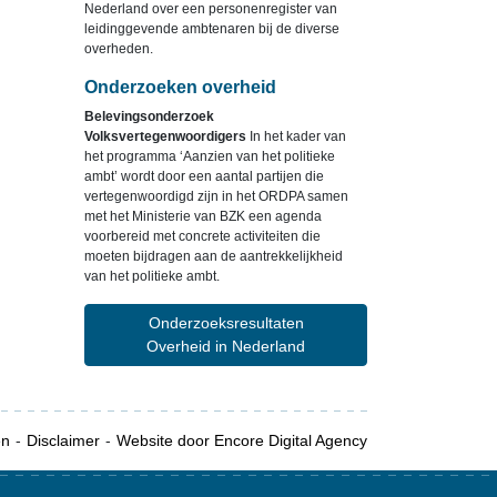
Nederland over een personenregister van
leidinggevende ambtenaren bij de diverse
overheden.
Onderzoeken overheid
Belevingsonderzoek
Volksvertegenwoordigers
In het kader van
het programma ‘Aanzien van het politieke
ambt’ wordt door een aantal partijen die
vertegenwoordigd zijn in het ORDPA samen
met het Ministerie van BZK een agenda
voorbereid met concrete activiteiten die
moeten bijdragen aan de aantrekkelijkheid
van het politieke ambt.
Onderzoeksresultaten
Overheid in Nederland
en
Disclaimer
Website door Encore Digital Agency