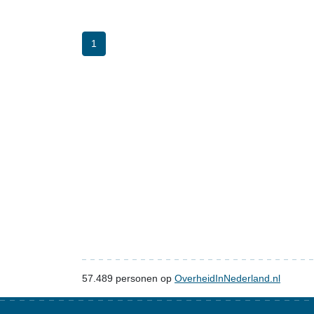
1
57.489
personen op
OverheidInNederland.nl