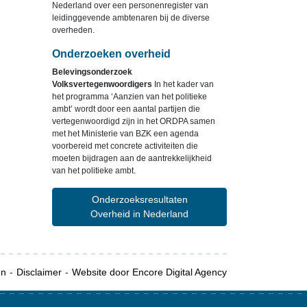
Nederland over een personenregister van
leidinggevende ambtenaren bij de diverse
overheden.
Onderzoeken overheid
Belevingsonderzoek
Volksvertegenwoordigers
In het kader van
het programma ‘Aanzien van het politieke
ambt’ wordt door een aantal partijen die
vertegenwoordigd zijn in het ORDPA samen
met het Ministerie van BZK een agenda
voorbereid met concrete activiteiten die
moeten bijdragen aan de aantrekkelijkheid
van het politieke ambt.
Onderzoeksresultaten
Overheid in Nederland
en
Disclaimer
Website door Encore Digital Agency