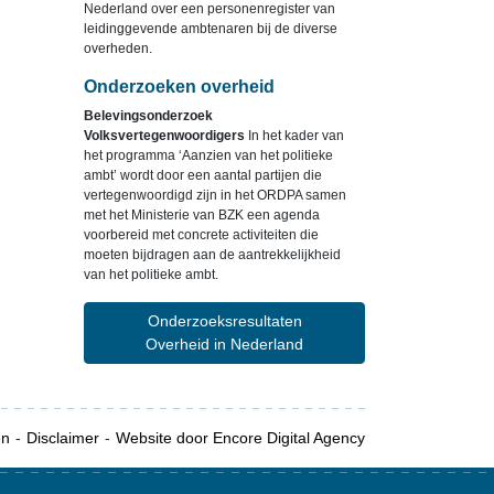
Nederland over een personenregister van
leidinggevende ambtenaren bij de diverse
overheden.
Onderzoeken overheid
Belevingsonderzoek
Volksvertegenwoordigers
In het kader van
het programma ‘Aanzien van het politieke
ambt’ wordt door een aantal partijen die
vertegenwoordigd zijn in het ORDPA samen
met het Ministerie van BZK een agenda
voorbereid met concrete activiteiten die
moeten bijdragen aan de aantrekkelijkheid
van het politieke ambt.
Onderzoeksresultaten
Overheid in Nederland
en
Disclaimer
Website door Encore Digital Agency