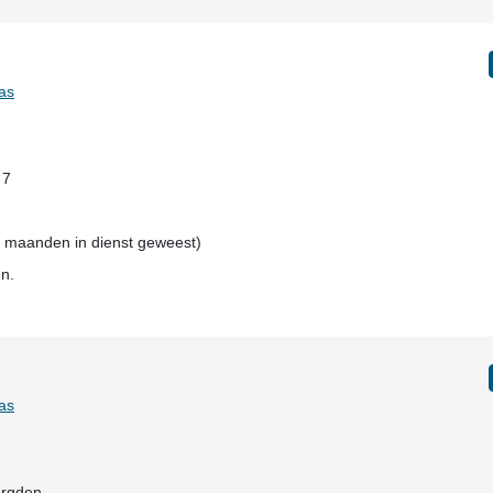
as
 7
4 maanden in dienst geweest)
en.
as
orgden