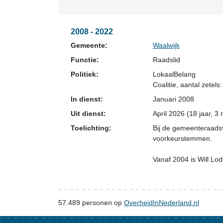
2008 - 2022
Gemeente:
Waalwijk
Functie:
Raadslid
Politiek:
LokaalBelang
Coalitie
, aantal zetels:
In dienst:
Januari 2008
Uit dienst:
April 2026 (18 jaar, 
Toelichting:
Bij de gemeenteraadsv
voorkeurstemmen.
Vanaf 2004 is Will Lode
57.489
personen op
OverheidInNederland.nl