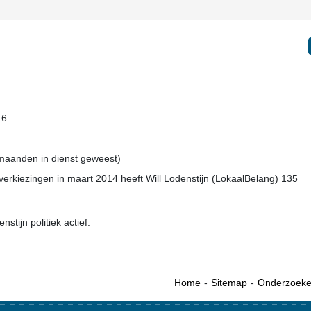
 6
3 maanden in dienst geweest)
erkiezingen in maart 2014 heeft Will Lodenstijn (LokaalBelang) 135
nstijn politiek actief.
Home
Sitemap
Onderzoek