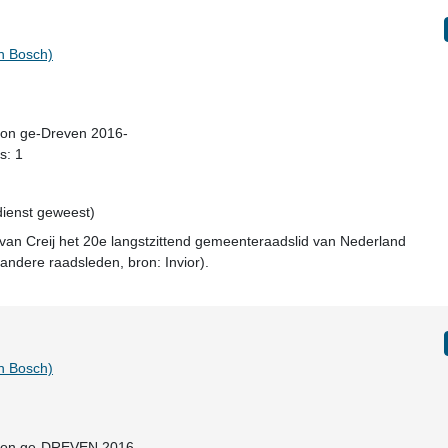
n Bosch)
woon ge-Dreven 2016-
s: 1
 dienst geweest)
 van Creij het 20e langstzittend gemeenteraadslid van Nederland
andere raadsleden, bron: Invior).
n Bosch)
woon ge-DREVEN 2016-