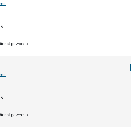
ssel
 5
dienst geweest)
ssel
 5
dienst geweest)