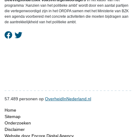
Belevingsonderzoek Volksvertegenwoordigers
In het kader van het
programma ‘Aanzien van het politieke ambt’ wordt door een aantal partijen
die vertegenwoordigd zijn in het ORDPA samen met het Ministerie van BZK
een agenda voorbereid met concrete activiteiten die moeten bijdragen aan
de aantrekkelijkheid van het politieke ambt.
57.489
personen op
OverheidInNederland.nl
Home
Sitemap
Onderzoeken
Disclaimer
Website door Encore Digital Agency