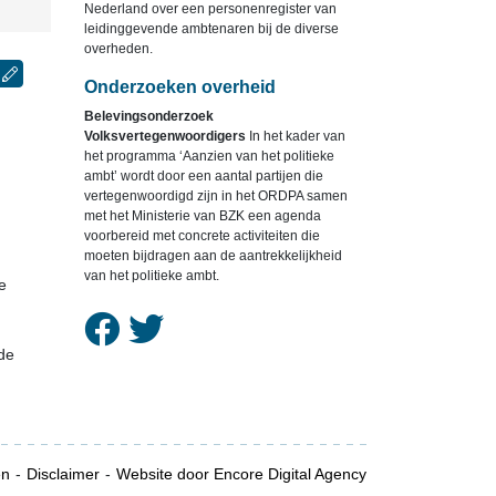
Nederland over een personenregister van
leidinggevende ambtenaren bij de diverse
overheden.
Onderzoeken overheid
Belevingsonderzoek
Volksvertegenwoordigers
In het kader van
het programma ‘Aanzien van het politieke
ambt’ wordt door een aantal partijen die
vertegenwoordigd zijn in het ORDPA samen
met het Ministerie van BZK een agenda
voorbereid met concrete activiteiten die
moeten bijdragen aan de aantrekkelijkheid
van het politieke ambt.
e
de
en
Disclaimer
Website door Encore Digital Agency