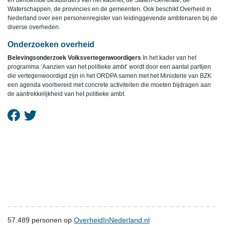
en benoemde bestuurders van het kabinet, de Staten-Generaal, de
Waterschappen, de provincies en de gemeenten. Ook beschikt Overheid in
Nederland over een personenregister van leidinggevende ambtenaren bij de
diverse overheden.
Onderzoeken overheid
Belevingsonderzoek Volksvertegenwoordigers
In het kader van het
programma ‘Aanzien van het politieke ambt’ wordt door een aantal partijen
die vertegenwoordigd zijn in het ORDPA samen met het Ministerie van BZK
een agenda voorbereid met concrete activiteiten die moeten bijdragen aan
de aantrekkelijkheid van het politieke ambt.
57.489
personen op
OverheidInNederland.nl