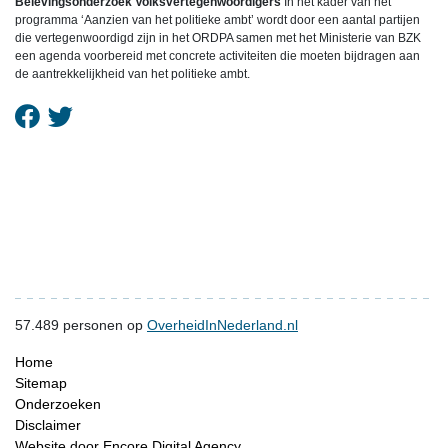
Belevingsonderzoek Volksvertegenwoordigers
In het kader van het
programma ‘Aanzien van het politieke ambt’ wordt door een aantal partijen
die vertegenwoordigd zijn in het ORDPA samen met het Ministerie van BZK
een agenda voorbereid met concrete activiteiten die moeten bijdragen aan
de aantrekkelijkheid van het politieke ambt.
57.489
personen op
OverheidInNederland.nl
Home
Sitemap
Onderzoeken
Disclaimer
Website door Encore Digital Agency