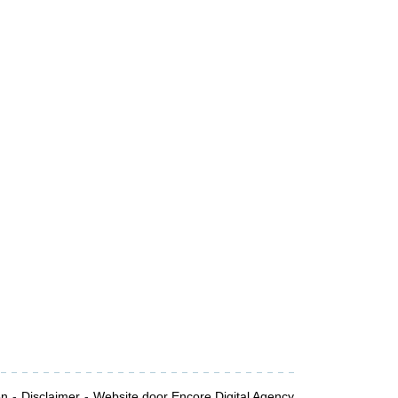
en
Disclaimer
Website door Encore Digital Agency