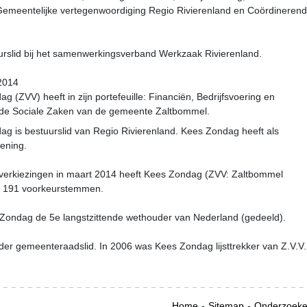
meentelijke vertegenwoordiging Regio Rivierenland en Coördinerend
rslid bij het samenwerkingsverband Werkzaak Rivierenland.
-2014
(ZVV) heeft in zijn portefeuille: Financiën, Bedrijfsvoering en
r de Sociale Zaken van de gemeente Zaltbommel.
 is bestuurslid van Regio Rivierenland. Kees Zondag heeft als
lening.
verkiezingen in maart 2014 heeft Kees Zondag (ZVV: Zaltbommel
) 191 voorkeurstemmen.
 Zondag de 5e langstzittende wethouder van Nederland (gedeeld).
r gemeenteraadslid. In 2006 was Kees Zondag lijsttrekker van Z.V.V.
Home
Sitemap
Onderzoek