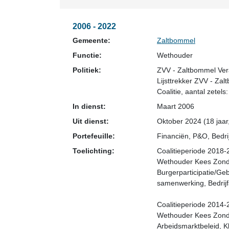
2006 - 2022
Gemeente:
Zaltbommel
Functie:
Wethouder
Politiek:
ZVV - Zaltbommel Ver
Lijsttrekker ZVV - Za
Coalitie
, aantal zetels:
In dienst:
Maart 2006
Uit dienst:
Oktober 2024 (18 jaar
Portefeuille:
Financiën, P&O, Bedri
Toelichting:
Coalitieperiode 2018
Wethouder Kees Zondag
Burgerparticipatie/Geb
samenwerking, Bedrijf
Coalitieperiode 2014
Wethouder Kees Zondag
Arbeidsmarktbeleid, Kl