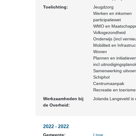
Toelichting:
Jeugdzorg
Werken en inkomen
participatiewet
WMO en Maatschappel
Volksgezondheid
Onderwijs (incl vernie
Mobiliteit en Infrastru
Wonen
Plannen en initiatiev
incl uitnodigingsplanolo
Samenwerking uitvoer
Schiphol
Centrumaanpak
Recreatie en toerisme
Werkzaamheden bij
Jolanda Langeveld is
de Overheid:
2022 - 2022
Gemeente:
Lisse