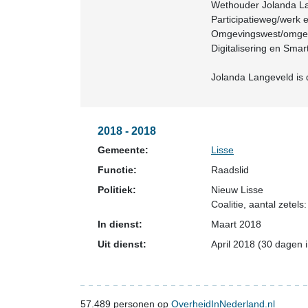
Wethouder Jolanda Lan
Participatieweg/werk 
Omgevingswest/omgevin
Digitalisering en Smart
Jolanda Langeveld is
2018 - 2018
Gemeente:
Lisse
Functie:
Raadslid
Politiek:
Nieuw Lisse
Coalitie
, aantal zetels:
In dienst:
Maart 2018
Uit dienst:
April 2018 (30 dagen 
57.489
personen op
OverheidInNederland.nl