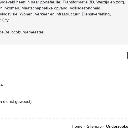
geveld heeft in haar portefeuille: Transformatie 3D, Welzijn en zorg,
en inkomen, Maatschappelijke opvang, Volksgezondheid,
gsvisie, Wonen, Verkeer en infrastructuur, Dienstverlening,
 City.
 de 3e locoburgemeester.
 4
in dienst geweest)
Home
Sitemap
Onderzoek