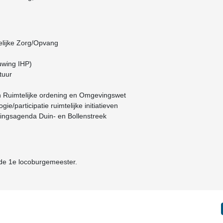
ijke Zorg/Opvang
uwing IHP)
ctuur
en Ruimtelijke ordening en Omgevingswet
gie/participatie ruimtelijke initiatieven
ingsagenda Duin- en Bollenstreek
 de 1e locoburgemeester.