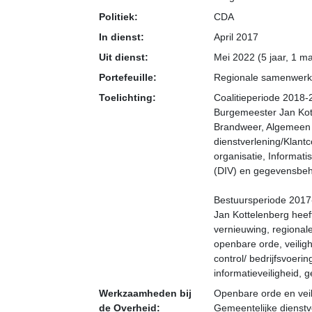
Politiek:
CDA
In dienst:
April 2017
Uit dienst:
Mei 2022 (5 jaar, 1 m
Portefeuille:
Regionale samenwerkin
Toelichting:
Coalitieperiode 2018
Burgemeester Jan Kotte
Brandweer, Algemeen 
dienstverlening/Klan
organisatie, Informati
(DIV) en gegevensbehe
Bestuursperiode 201
Jan Kottelenberg heeft 
vernieuwing, regional
openbare orde, veilig
control/ bedrijfsvoeri
informatieveiligheid
Werkzaamheden bij
Openbare orde en vei
de Overheid:
Gemeentelijke dienstv