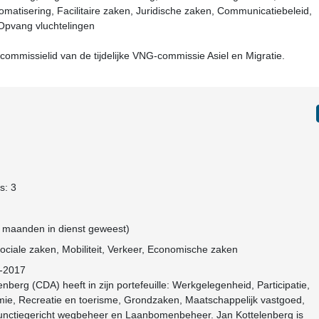
omatisering, Facilitaire zaken, Juridische zaken, Communicatiebeleid,
pvang vluchtelingen
commissielid van de tijdelijke VNG-commissie Asiel en Migratie.
s: 3
10 maanden in dienst geweest)
Sociale zaken, Mobiliteit, Verkeer, Economische zaken
4-2017
berg (CDA) heeft in zijn portefeuille: Werkgelegenheid, Participatie,
ie, Recreatie en toerisme, Grondzaken, Maatschappelijk vastgoed,
Functiegericht wegbeheer en Laanbomenbeheer. Jan Kottelenberg is