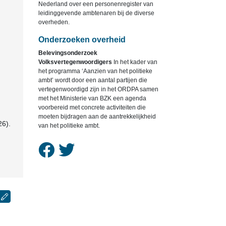
Nederland over een personenregister van
leidinggevende ambtenaren bij de diverse
overheden.
Onderzoeken overheid
Belevingsonderzoek
Volksvertegenwoordigers
In het kader van
het programma ‘Aanzien van het politieke
ambt’ wordt door een aantal partijen die
vertegenwoordigd zijn in het ORDPA samen
met het Ministerie van BZK een agenda
voorbereid met concrete activiteiten die
moeten bijdragen aan de aantrekkelijkheid
26).
van het politieke ambt.