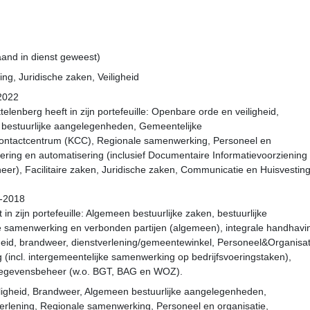
aand in dienst geweest)
g, Juridische zaken, Veiligheid
-2022
lenberg heeft in zijn portefeuille: Openbare orde en veiligheid,
bestuurlijke aangelegenheden, Gemeentelijke
tcontactcentrum (KCC), Regionale samenwerking, Personeel en
sering en automatisering (inclusief Documentaire Informatievoorziening
er), Facilitaire zaken, Juridische zaken, Communicatie en Huisvesting
7-2018
in zijn portefeuille: Algemeen bestuurlijke zaken, bestuurlijke
e samenwerking en verbonden partijen (algemeen), integrale handhavi
heid, brandweer, dienstverlening/gemeentewinkel, Personeel&Organisat
ng (incl. intergemeentelijke samenwerking op bedrijfsvoeringstaken),
, gegevensbeheer (w.o. BGT, BAG en WOZ).
ligheid, Brandweer, Algemeen bestuurlijke aangelegenheden,
erlening, Regionale samenwerking, Personeel en organisatie,