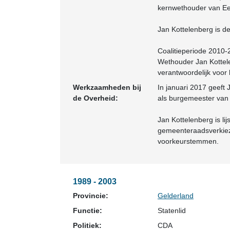
kernwethouder van Ee
Jan Kottelenberg is 
Coalitieperiode 2010
Wethouder Jan Kottelen
verantwoordelijk voo
Werkzaamheden bij
In januari 2017 geeft 
de Overheid:
als burgemeester va
Jan Kottelenberg is li
gemeenteraadsverkiez
voorkeurstemmen.
1989 - 2003
Provincie:
Gelderland
Functie:
Statenlid
Politiek:
CDA