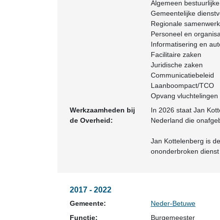
Algemeen bestuurlijk
Gemeentelijke dienstv
Regionale samenwerk
Personeel en organisa
Informatisering en au
Facilitaire zaken
Juridische zaken
Communicatiebeleid
Laanboompact/TCO
Opvang vluchtelingen
Werkzaamheden bij
In 2026 staat Jan Kot
de Overheid:
Nederland die onafgebr
Jan Kottelenberg is d
ononderbroken dienst 
2017 - 2022
Gemeente:
Neder-Betuwe
Functie:
Burgemeester