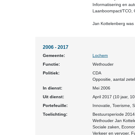
Informatisering en aut
Laanboompact/TCO, O
Jan Kottelenberg was 
2006 - 2017
Gemeente:
Lochem
Functie:
Wethouder
Politiek:
CDA
Oppositie
, aantal zetel
In dienst:
Mei 2006
Uit dienst:
April 2017 (10 jaar, 
Portefeuille:
Innovatie, Toerisme, 
Toelichting:
Bestuursperiode 201
Wethouder Jan Kottelen
Sociale zaken, Econom
Verkeer en vervoer, 