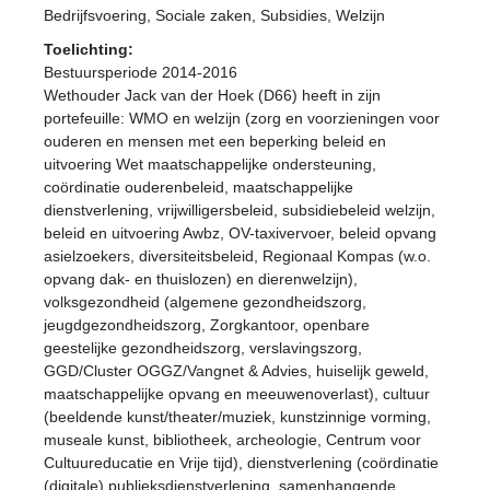
Bedrijfsvoering, Sociale zaken, Subsidies, Welzijn
Toelichting:
Bestuursperiode 2014-2016
Wethouder Jack van der Hoek (D66) heeft in zijn
portefeuille: WMO en welzijn (zorg en voorzieningen voor
ouderen en mensen met een beperking beleid en
uitvoering Wet maatschappelijke ondersteuning,
coördinatie ouderenbeleid, maatschappelijke
dienstverlening, vrijwilligersbeleid, subsidiebeleid welzijn,
beleid en uitvoering Awbz, OV-taxivervoer, beleid opvang
asielzoekers, diversiteitsbeleid, Regionaal Kompas (w.o.
opvang dak- en thuislozen) en dierenwelzijn),
volksgezondheid (algemene gezondheidszorg,
jeugdgezondheidszorg, Zorgkantoor, openbare
geestelijke gezondheidszorg, verslavingszorg,
GGD/Cluster OGGZ/Vangnet & Advies, huiselijk geweld,
maatschappelijke opvang en meeuwenoverlast), cultuur
(beeldende kunst/theater/muziek, kunstzinnige vorming,
museale kunst, bibliotheek, archeologie, Centrum voor
Cultuureducatie en Vrije tijd), dienstverlening (coördinatie
(digitale) publieksdienstverlening, samenhangende