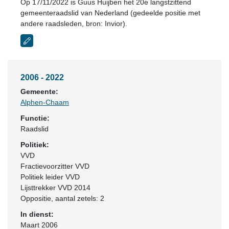
Op 17/11/2022 is Guus Huijben het 20e langstzittend
gemeenteraadslid van Nederland (gedeelde positie met
andere raadsleden, bron: Invior).
2006 - 2022
Gemeente:
Alphen-Chaam
Functie:
Raadslid
Politiek:
VVD
Fractievoorzitter VVD
Politiek leider VVD
Lijsttrekker VVD 2014
Oppositie
, aantal zetels: 2
In dienst:
Maart 2006