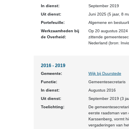
In dienst:
September 2019
Uit dienst:
Juni 2025 (5 jaar, 8 
Portefeuille:
Algemene en bestuurli
Werkzaamheden bij
Op 20 augustus 2024 
de Overheid:
zittende gemeentesecr
Nederland (bron: Invio
2016 - 2019
Gemeente:
Wijk bij Duurstede
Functie:
Gemeentesecretaris
In dienst:
Augustus 2016
Uit dienst:
September 2019 (3 jaa
Toelichting:
De gemeentesecretaris 
eerste raadsman van 
Karssenberg, vormt h
vergaderingen van he