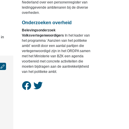
Nederland over een personenregister van
leidinggevende ambtenaren bij de diverse
overheden.
Onderzoeken overheid
Belevingsonderzoek
Volksvertegenwoordigers
In het kader van
 in
het programma ‘Aanzien van het politieke
ambt’ wordt door een aantal partijen die
vertegenwoordigd zijn in het ORDPA samen
met het Ministerie van BZK een agenda
voorbereid met concrete activiteiten die
moeten bijdragen aan de aantrekkelijkheid
van het politieke ambt.