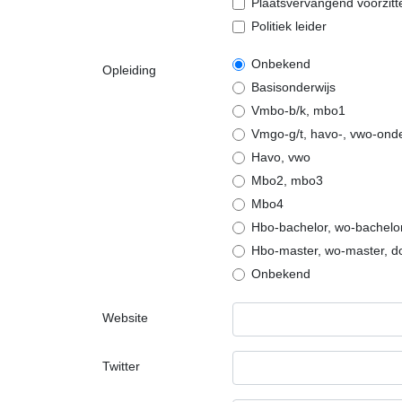
Plaatsvervangend voorzit
Politiek leider
Onbekend
Opleiding
Basisonderwijs
Vmbo-b/k, mbo1
Vmgo-g/t, havo-, vwo-on
Havo, vwo
Mbo2, mbo3
Mbo4
Hbo-bachelor, wo-bachelo
Hbo-master, wo-master, d
Onbekend
Website
Twitter