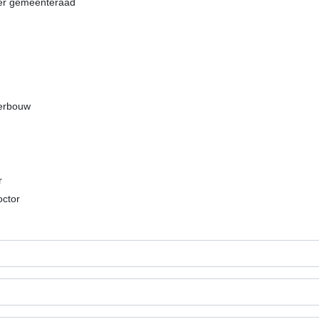
ter gemeenteraad
derbouw
r
octor