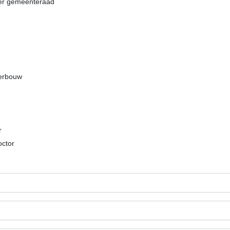
ter gemeenteraad
derbouw
r
octor