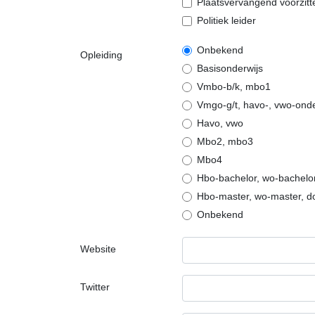
Plaatsvervangend voorzit
Politiek leider
Onbekend
Opleiding
Basisonderwijs
Vmbo-b/k, mbo1
Vmgo-g/t, havo-, vwo-on
Havo, vwo
Mbo2, mbo3
Mbo4
Hbo-bachelor, wo-bachelo
Hbo-master, wo-master, d
Onbekend
Website
Twitter