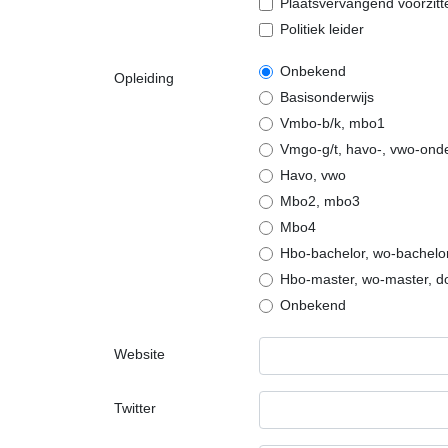
Plaatsvervangend voorzit
Politiek leider
Onbekend
Opleiding
Basisonderwijs
Vmbo-b/k, mbo1
Vmgo-g/t, havo-, vwo-on
Havo, vwo
Mbo2, mbo3
Mbo4
Hbo-bachelor, wo-bachelo
Hbo-master, wo-master, d
Onbekend
Website
Twitter