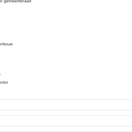
ter gemeenteraad
derbouw
r
octor