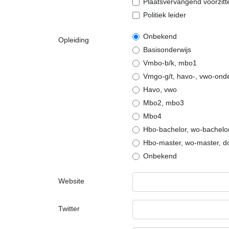
Plaatsvervangend voorzit
Politiek leider
Onbekend
Opleiding
Basisonderwijs
Vmbo-b/k, mbo1
Vmgo-g/t, havo-, vwo-on
Havo, vwo
Mbo2, mbo3
Mbo4
Hbo-bachelor, wo-bachelo
Hbo-master, wo-master, d
Onbekend
Website
Twitter