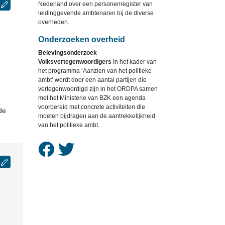
Nederland over een personenregister van
leidinggevende ambtenaren bij de diverse
overheden.
Onderzoeken overheid
Belevingsonderzoek
Volksvertegenwoordigers
In het kader van
het programma ‘Aanzien van het politieke
ambt’ wordt door een aantal partijen die
vertegenwoordigd zijn in het ORDPA samen
met het Ministerie van BZK een agenda
voorbereid met concrete activiteiten die
de
moeten bijdragen aan de aantrekkelijkheid
van het politieke ambt.