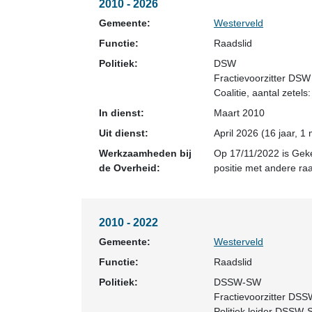
2010 - 2026
Gemeente:
Westerveld
Functie:
Raadslid
Politiek:
DSW
Fractievoorzitter DSW
Coalitie
, aantal zetels:
In dienst:
Maart 2010
Uit dienst:
April 2026 (16 jaar, 1
Werkzaamheden bij
Op 17/11/2022 is Geke
de Overheid:
positie met andere ra
2010 - 2022
Gemeente:
Westerveld
Functie:
Raadslid
Politiek:
DSSW-SW
Fractievoorzitter DS
Politiek leider DSSW