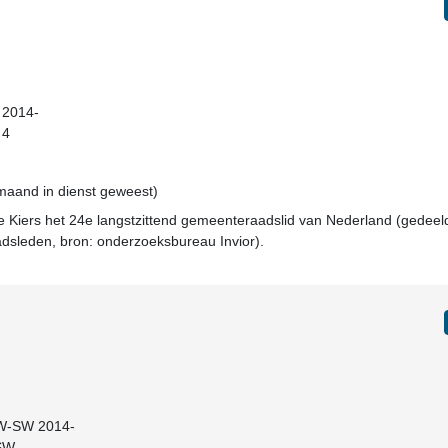
 2014-
 4
 maand in dienst geweest)
 Kiers het 24e langstzittend gemeenteraadslid van Nederland (gedeel
adsleden, bron: onderzoeksbureau Invior).
SW-SW 2014-
-SW