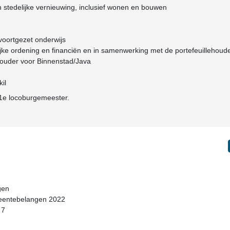
n stedelijke vernieuwing, inclusief wonen en bouwen
voortgezet onderwijs
lijke ordening en financiën en in samenwerking met de portefeuillehoud
houder voor Binnenstad/Java
il
 1e locoburgemeester.
gen
meentebelangen 2022
 7