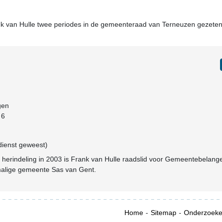
nk van Hulle twee periodes in de gemeenteraad van Terneuzen gezeten
gen
 6
dienst geweest)
 herindeling in 2003 is Frank van Hulle raadslid voor Gemeentebelang
malige gemeente Sas van Gent.
Home
Sitemap
Onderzoek