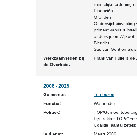
ruimtelijke ordening e
Financiën
Gronden
Onderwijshuisvesting 
primaat vanuit ruimte
onderwijs en Wijkwet
Biervliet
Sas van Gent en Sluisk
Werkzaamheden bij
Frank van Hulle is de
de Overheid:
2006 - 2025
Gemeente:
Terneuzen
Functie:
Wethouder
Politiek:
TOP/Gemeentebelan
Lijsttrekker TOP/Ge
Coalitie
, aantal zetels:
In dienst:
Maart 2006