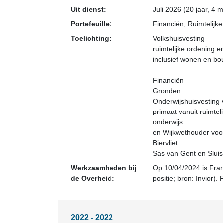
Uit dienst:
Juli 2026 (20 jaar, 4
Portefeuille:
Financiën, Ruimtelijk
Toelichting:
Volkshuisvesting
ruimtelijke ordening e
inclusief wonen en b
Financiën
Gronden
Onderwijshuisvesting 
primaat vanuit ruimte
onderwijs
en Wijkwethouder voo
Biervliet
Sas van Gent en Sluisk
Werkzaamheden bij
Op 10/04/2024 is Fran
de Overheid:
positie; bron: Invior)
2022 - 2022