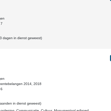
gen
 7
3 dagen in dienst geweest)
gen
eentebelangen 2014, 2018
 6
 maanden in dienst geweest)
e ordening, Communicatie, Cultuur, Monumentaal erfgoed,