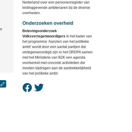
Nederland over een personenregister van
leidinggevende ambtenaren bij de diverse
overheden.
Onderzoeken overheid
er
Belevingsonderzoek
Volksvertegenwoordigers
In het kader van
het programma ‘Aanzien van het politieke
ambt’ wordt door een aantal partijen die
vertegenwoordigd zijn in het ORDPA samen
met het Ministerie van BZK een agenda
voorbereid met concrete activiteiten die
moeten bijdragen aan de aantrekkelijkheid
van het politieke ambt.