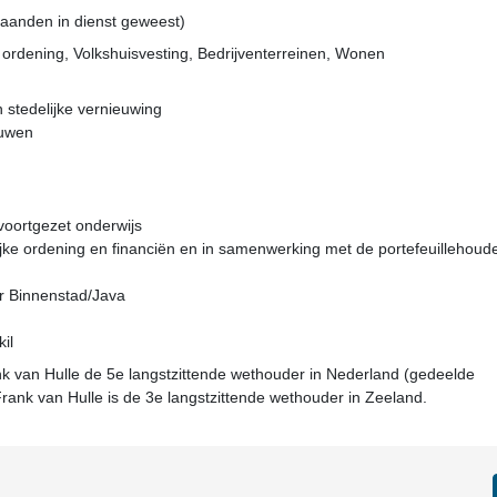
 maanden in dienst geweest)
e ordening, Volkshuisvesting, Bedrijventerreinen, Wonen
n stedelijke vernieuwing
ouwen
voortgezet onderwijs
lijke ordening en financiën en in samenwerking met de portefeuillehoud
r Binnenstad/Java
il
k van Hulle de 5e langstzittende wethouder in Nederland (gedeelde
. Frank van Hulle is de 3e langstzittende wethouder in Zeeland.