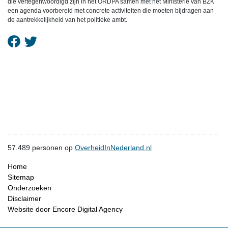
die vertegenwoordigd zijn in het ORDPA samen met het Ministerie van BZK
een agenda voorbereid met concrete activiteiten die moeten bijdragen aan
de aantrekkelijkheid van het politieke ambt.
57.489
personen op
OverheidInNederland.nl
Home
Sitemap
Onderzoeken
Disclaimer
Website door Encore Digital Agency