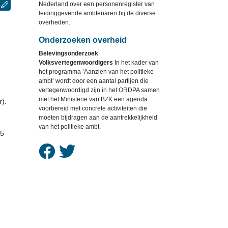
Nederland over een personenregister van
leidinggevende ambtenaren bij de diverse
overheden.
Onderzoeken overheid
Belevingsonderzoek
Volksvertegenwoordigers
In het kader van
het programma ‘Aanzien van het politieke
ambt’ wordt door een aantal partijen die
vertegenwoordigd zijn in het ORDPA samen
met het Ministerie van BZK een agenda
r).
voorbereid met concrete activiteiten die
moeten bijdragen aan de aantrekkelijkheid
van het politieke ambt.
05