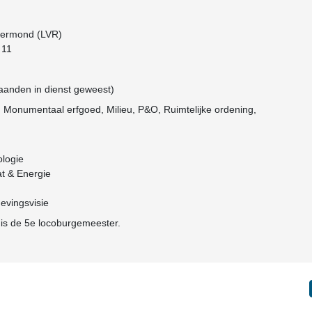
Roermond (LVR)
 11
maanden in dienst geweest)
e, Monumentaal erfgoed, Milieu, P&O, Ruimtelijke ordening,
logie
t & Energie
vingsvisie
 is de 5e locoburgemeester.