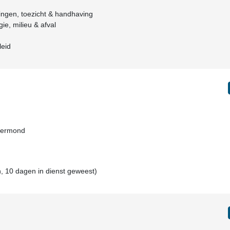
ngen, toezicht & handhaving
e, milieu & afval
leid
Roermond
, 10 dagen in dienst geweest)