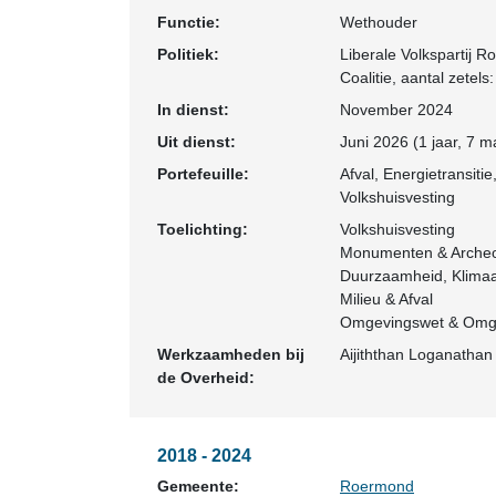
Functie:
Wethouder
Politiek:
Liberale Volkspartij 
Coalitie
, aantal zetels:
In dienst:
November 2024
Uit dienst:
Juni 2026 (1 jaar, 7 
Portefeuille:
Afval, Energietransiti
Volkshuisvesting
Toelichting:
Volkshuisvesting
Monumenten & Archeo
Duurzaamheid, Klimaa
Milieu & Afval
Omgevingswet & Omge
Werkzaamheden bij
Aijiththan Loganathan
de Overheid:
2018 - 2024
Gemeente:
Roermond