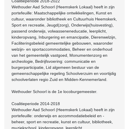
Coalitieperiode 2018-2022
Wethouder Aad Schoorl (Heemskerk Lokaal) heeft in zijn
portefeuille: Maatschappelijke ontwikkelingen, Kunst en
cultuur, waaronder bibliotheek en Cultuurhuis Heemskerk,
Sport en recreatie, Jeugd(zorg), Onderwijs(huisvesting),
passend onderwijs, volwasseneneducatie, leerplicht,
kinderopvang, Inburgering en emancipatie, Dierenwelzijn,
Faciliteringsbeleid gemeentelijke gebouwen, waaronder
welzijn- en sportaccommodaties, Beheer en onderhoud
van het gemeentelijk vastgoed, Monumentenzorg en
archeologie, Bedrijfsvoering: communicatie en
burgerparticipatie, Lid algemeen bestuur van de
gemeenschappelijke regeling Schoolverzuim en voortijdig
schoolverlaten regio Zuid en Midden-Kennemerland.
Wethouder Schoorl is de 1e locoburgemeester.
Coalitieperiode 2014-2018
Wethouder Aad Schoorl (Heemskerk Lokaal) heeft in zijn
portefeuille: onderwijs en accommodatiebeleid en -
beheer, sport en recreatie, kunst en cultuur, bibliotheek,
muziekschool, kinderopvang, leerplicht,